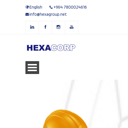
English
+964 7800024616
info@hexagroup.net