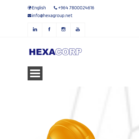
English
+964 7800024616
info@hexagroup.net