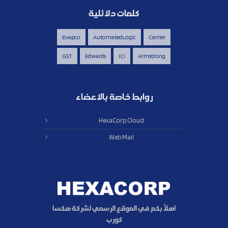
كلمات دلائلية
Evapco
AutomatedLogic
Carrier
GST
Edwards
ICI
Armstrong
روابط خاصة بالاعضاء
HexaCorp Cloud
Web Mail
اهلاً بكم في الموقع الرسمي لشركة هكسا
كورب