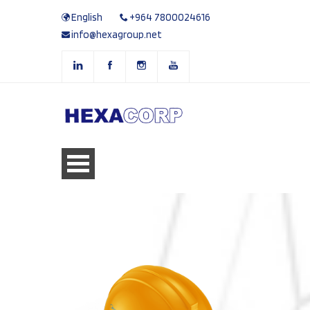
English
+964 7800024616
info@hexagroup.net