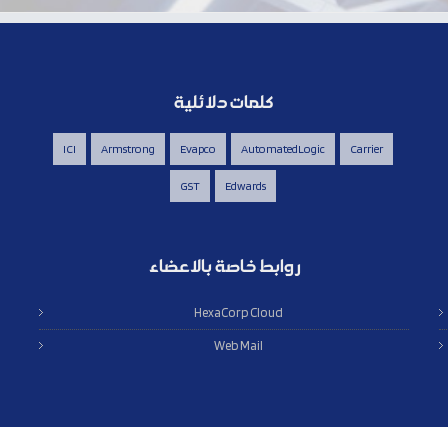
كلمات دلائلية
ICI
Armstrong
Evapco
AutomatedLogic
Carrier
GST
Edwards
روابط خاصة بالاعضاء
HexaCorp Cloud
Web Mail