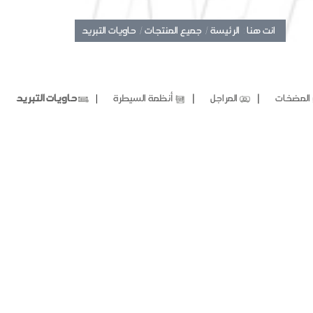
انت هنا :
الرئيسة /
جميع المنتجات /
حاويات التبريد
❘
❘
❘
المضخات
المراجل
أنظمة السيطرة
❘
حاويات التبريد