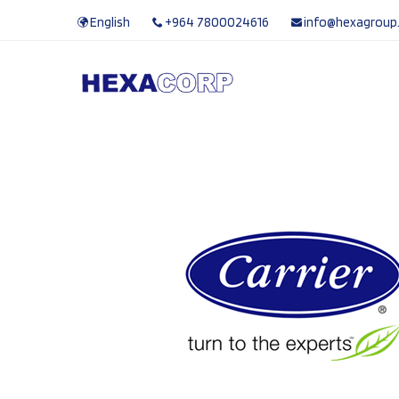
English
+964 7800024616
info@hexagroup